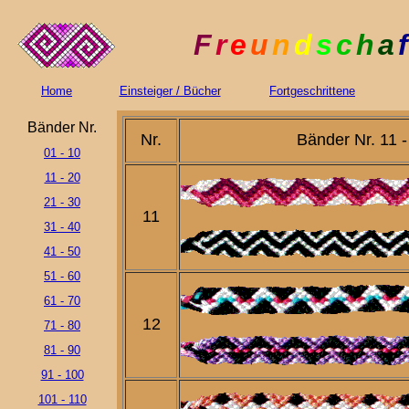
F
r
e
u
n
d
s
c
h
a
f
Home
Einsteiger / Bücher
Fortgeschrittene
Bänder Nr.
Nr.
Bänder Nr. 11 -
01 - 10
11 - 20
21 - 30
11
31 - 40
41 - 50
51 - 60
61 - 70
12
71 - 80
81 - 90
91 - 100
101 - 110