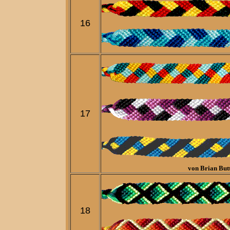
16
17
von Brian Butt
18