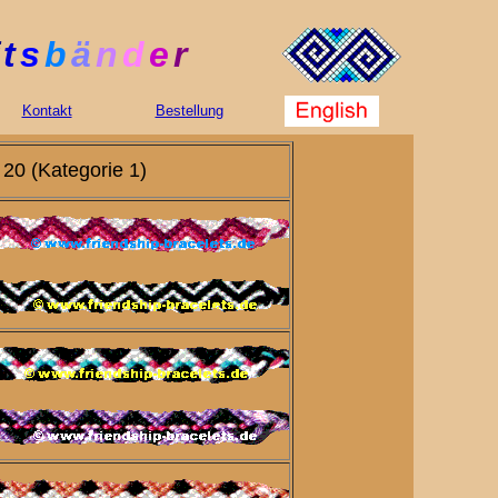
t
s
b
ä
n
d
e
r
Kontakt
Bestellung
 20 (Kategorie 1)