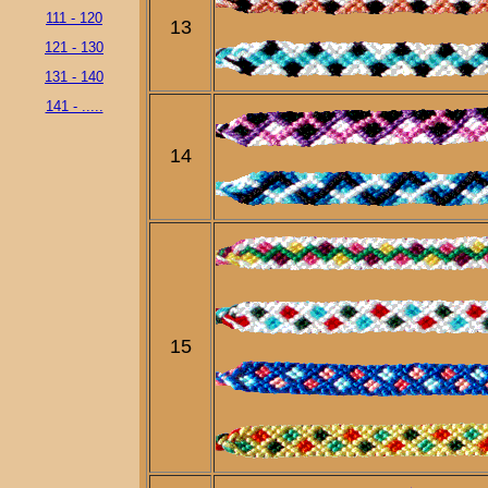
111 - 120
13
121 - 130
131 - 140
141 - .....
14
15